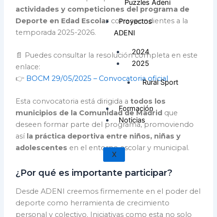
Puzzles Adeni
actividades y competiciones del programa de
Deporte en Edad Escolar
correspondientes a la
Proyectos
temporada 2025-2026.
ADENI
2024
📄 Puedes consultar la resolución completa en este
2025
enlace:
👉
BOCM 29/05/2025 – Convocatoria oficial
Rural Sport
Esta convocatoria está dirigida a
todos los
Formación
municipios de la Comunidad de Madrid
que
Noticias
deseen formar parte del programa, promoviendo
así
la práctica deportiva entre niños, niñas y
adolescentes
en el entorno escolar y municipal.
X
¿Por qué es importante participar?
Desde ADENI creemos firmemente en el poder del
deporte como herramienta de crecimiento
personal y colectivo. Iniciativas como esta no solo