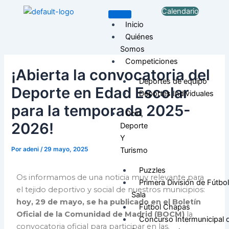
Ir
Navegación
Calendario
al
de
Inicio
contenido
entradas
Quiénes
Somos
Competiciones
¡Abierta la convocatoria del
Deportes de equipo
Deporte en Edad Escolar
Deportes Individuales
para la temporada 2025-
Ocio,
2026!
Deporte
Y
Por
adeni
/
29 mayo, 2025
Turismo
Puzzles
Os informamos de una noticia muy relevante para
Primera División de Fútbol
el tejido deportivo y social de nuestros municipios:
Sala
hoy, 29 de mayo, se ha publicado en el Boletín
Fútbol Chapas
Oficial de la Comunidad de Madrid (BOCM)
la
Concurso Intermunicipal 
convocatoria oficial para participar en las