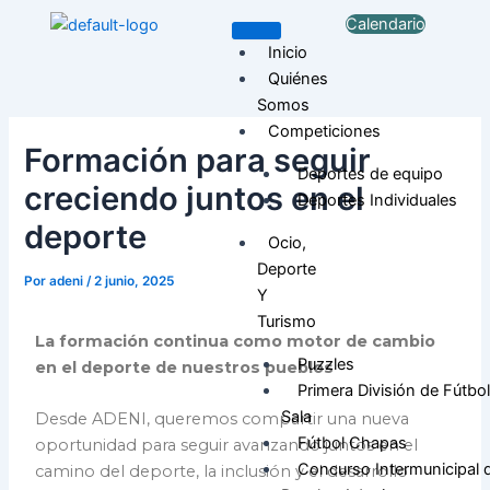
Ir
Navegación
Calendario
al
de
Inicio
contenido
entradas
Quiénes
Somos
Competiciones
Formación para seguir
Deportes de equipo
creciendo juntos en el
Deportes Individuales
deporte
Ocio,
Deporte
Por
adeni
/
2 junio, 2025
Y
Turismo
La formación continua como motor de cambio
Puzzles
en el deporte de nuestros pueblos
Primera División de Fútbol
Sala
Desde ADENI, queremos compartir una nueva
Fútbol Chapas
oportunidad para seguir avanzando juntos en el
Concurso Intermunicipal 
camino del deporte, la inclusión y el desarrollo