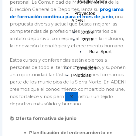
Puzzles Adeni
personal. La Comunidad de Madrid, a través de la
Dirección General de Deportes, lanza su
programa
Proyectos
de formación continua para el mes de junio
, una
ADENI
propuesta diversa y actual que busca mejorar las
competencias de profesionales y voluntarios del
2024
ámbito deportivo, con especial foco en la inclusión,
2025
la innovación tecnológica y el crecimiento humano.
Rural Sport
Estos cursos y conferencias están abiertos a
personas de todo el territorio madrileño, y suponen
Formación
una oportunidad fantástica para quienes formamos
Noticias
parte de los municipios de la Sierra Norte. En ADENI
creemos que el conocimiento compartido nos une,
nos fortalece y nos permite construir un tejido
X
deportivo más sólido y humano.
📚
Oferta formativa de junio
:
Planificación del entrenamiento en