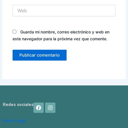
Web
Guarda mi nombre, correo electrónico y web en
este navegador para la próxima vez que comente.
F
I
Redes sociales
a
n
c
s
e
t
Aviso Legal
b
a