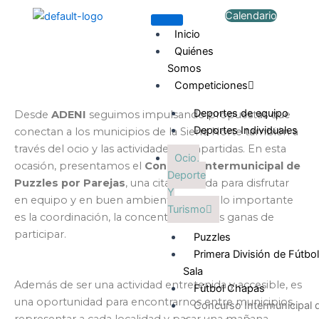
Ir
Calendario
al
Inicio
contenido
Quiénes
Somos
Competiciones
Deportes de equipo
Desde
ADENI
seguimos impulsando propuestas que
Deportes Individuales
conectan a los municipios de la Sierra Norte también a
través del ocio y las actividades compartidas. En esta
Ocio,
ocasión, presentamos el
Concurso Intermunicipal de
Deporte
Puzzles por Parejas
, una cita pensada para disfrutar
Y
en equipo y en buen ambiente, donde lo importante
Turismo
es la coordinación, la concentración y las ganas de
participar.
Puzzles
Primera División de Fútbol
Sala
Además de ser una actividad entretenida y accesible, es
Fútbol Chapas
una oportunidad para encontrarnos entre municipios,
Concurso Intermunicipal 