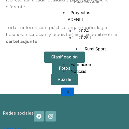
representar a cada localidad y pasar una mañana
Puzzles Adeni
diferente.
Proyectos
ADENI
Toda la información práctica (organización, lugar,
2024
horarios, inscripción y requisitos) está disponible en el
2025
cartel adjunto
.
Rural Sport
Clasificación
Formación
Fotos
Noticias
Puzzle
X
F
I
Redes sociales
a
n
c
s
e
t