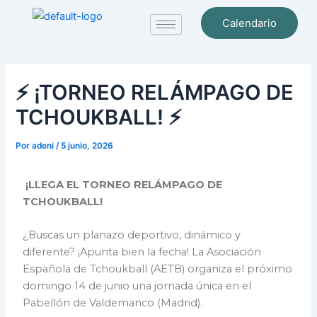
Ir
Navegación
Calendario
al
de
contenido
entradas
⚡ ¡TORNEO RELÁMPAGO DE
TCHOUKBALL! ⚡
Por
adeni
/
5 junio, 2026
¡LLEGA EL TORNEO RELÁMPAGO DE
TCHOUKBALL!
¿Buscas un planazo deportivo, dinámico y
diferente? ¡Apunta bien la fecha! La Asociación
Española de Tchoukball (AETB) organiza el próximo
domingo 14 de junio una jornada única en el
Pabellón de Valdemanco (Madrid).