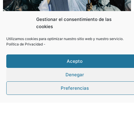
Gestionar el consentimiento de las
cookies
Utilizamos cookies para optimizar nuestro sitio web y nuestro servicio.
Política de Privacidad
-
7 STARS Gascones
Acepto
Gascones acogerá el 7 STARS World Freestyle Football
Festival, un evento internacional único en la…
Denegar
Saber más
Preferencias
¡TORNEO RELÁMPAGO DE
TCHOUKBALL!
¡LLEGA EL TORNEO RELÁMPAGO DE TCHOUKBALL!
¿Buscas un planazo deportivo, dinámico y diferente?