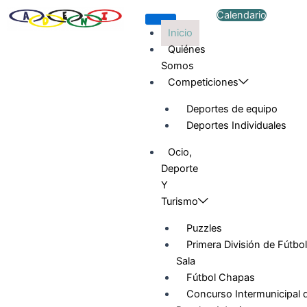
Ir
Calendario
al
Inicio
contenido
Quiénes
Somos
Competiciones
Deportes de equipo
Deportes Individuales
Ocio,
Deporte
Y
Turismo
Puzzles
Primera División de Fútbol
Sala
Fútbol Chapas
Concurso Intermunicipal 