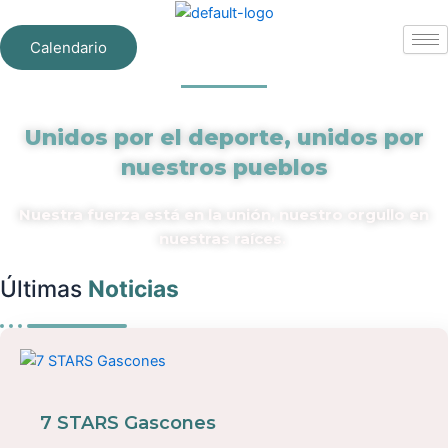
Ir
al
Calendario
contenido
Unidos por el deporte, unidos por
nuestros pueblos
Nuestra fuerza está en la unión, nuestro orgullo en
nuestras raíces.
Últimas
Noticias
7 STARS Gascones