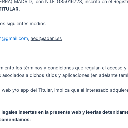
) MADRID, con N.I.F. G85016723, inscrita en el Registr
TITULAR.
los siguientes medios:
on@gmail.com
,
aedl@adeni.es
nto los términos y condiciones que regulan el acceso y u
s asociados a dichos sitios y aplicaciones (en adelante tamb
 web y/o app del Titular, implica que el interesado adquier
legales insertas en la presente web y leerlas detenidamen
Recomendamos: