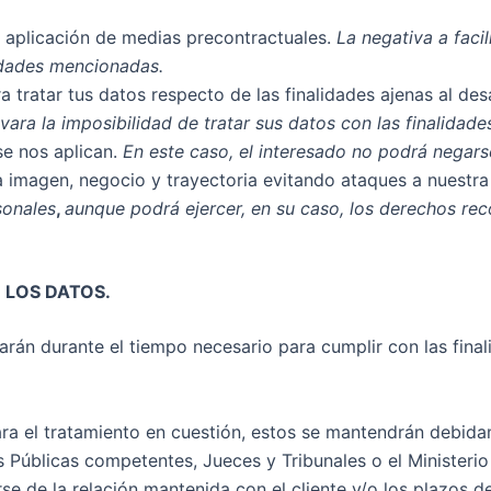
o aplicación de medias precontractuales.
La negativa a facil
lidades mencionadas.
 tratar tus datos respecto de las finalidades ajenas al des
evara la imposibilidad de tratar sus datos con las finalida
se nos aplican.
En este caso, el interesado no podrá negars
ra imagen, negocio y trayectoria evitando ataques a nuestr
sonales
,
aunque podrá ejercer, en su caso, los derechos re
 LOS DATOS.
án durante el tiempo necesario para cumplir con las final
ara el tratamiento en cuestión, estos se mantendrán debid
Públicas competentes, Jueces y Tribunales o el Ministerio 
se de la relación mantenida con el cliente y/o los plazos 