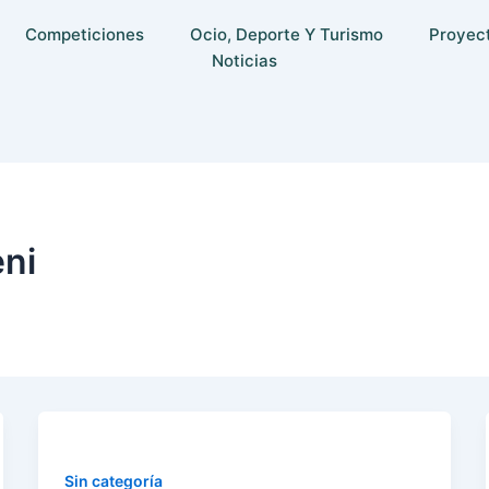
Competiciones
Ocio, Deporte Y Turismo
Proyec
Noticias
eni
Sin categoría