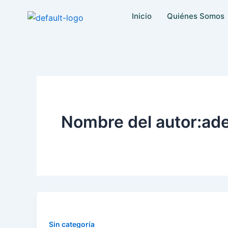
Ir
Paginación
Inicio
Quiénes Somos
al
de
contenido
entradas
Nombre del autor:ad
Sin categoría