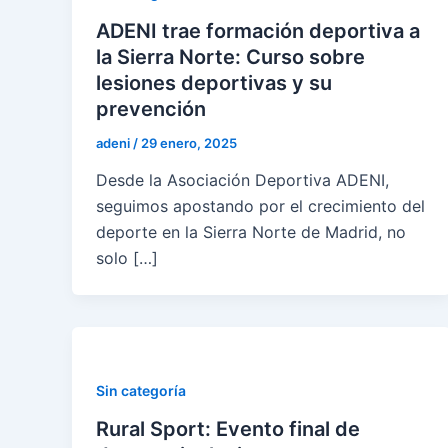
ADENI trae formación deportiva a
la Sierra Norte: Curso sobre
lesiones deportivas y su
prevención
adeni
/
29 enero, 2025
Desde la Asociación Deportiva ADENI,
seguimos apostando por el crecimiento del
deporte en la Sierra Norte de Madrid, no
solo […]
Sin categoría
Rural Sport: Evento final de