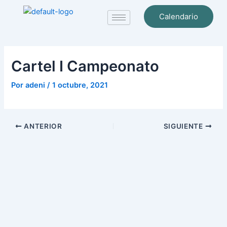
Ir
Navegación
Calendario
al
de
contenido
entradas
Cartel I Campeonato
Por
adeni
/
1 octubre, 2021
ANTERIOR
SIGUIENTE