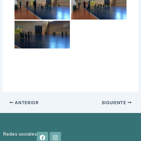
ANTERIOR
SIGUIENTE
F
I
Redes sociales
a
n