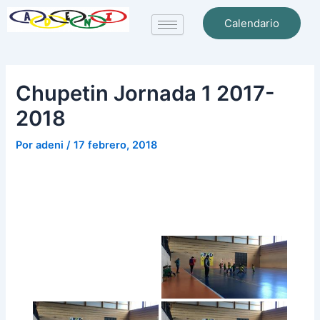
Ir
Navegación
Calendario
al
de
contenido
entradas
Chupetin Jornada 1 2017-
2018
Por
adeni
/
17 febrero, 2018