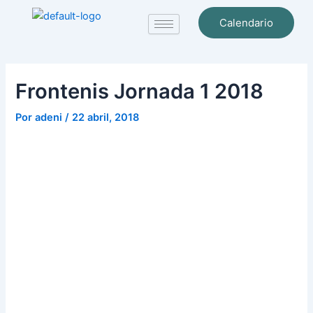
Ir
Navegación
Calendario
al
de
contenido
entradas
Frontenis Jornada 1 2018
Por
adeni
/
22 abril, 2018