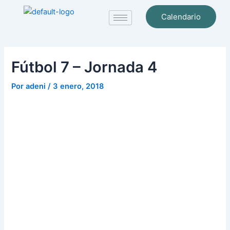
Ir
Navegación
Calendario
al
de
contenido
entradas
Fútbol 7 – Jornada 4
Por
adeni
/
3 enero, 2018