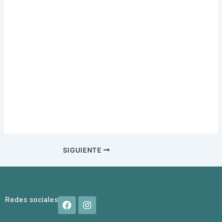
SIGUIENTE
F
I
Redes sociales
a
n
c
s