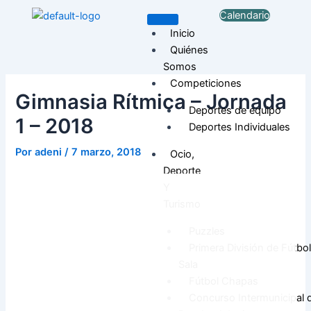
Ir
Navegación
Calendario
al
de
Inicio
contenido
entradas
Quiénes
Somos
Competiciones
Gimnasia Rítmica – Jornada
Deportes de equipo
1 – 2018
Deportes Individuales
Por
adeni
/
7 marzo, 2018
Ocio,
Deporte
Y
Turismo
Puzzles
Primera División de Fútbol
Sala
Fútbol Chapas
Concurso Intermunicipal 