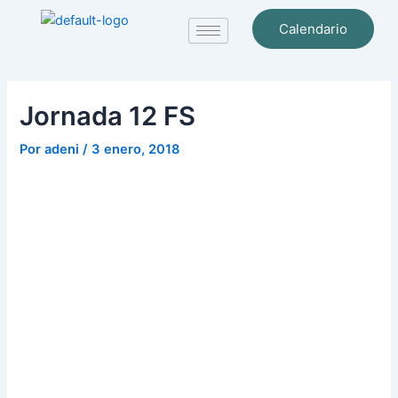
Ir
Navegación
Calendario
al
de
contenido
entradas
Jornada 12 FS
Por
adeni
/
3 enero, 2018