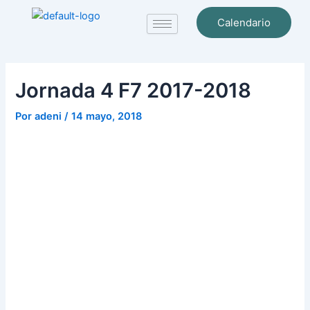
Ir
Navegación
Calendario
al
de
contenido
entradas
Jornada 4 F7 2017-2018
Por
adeni
/
14 mayo, 2018