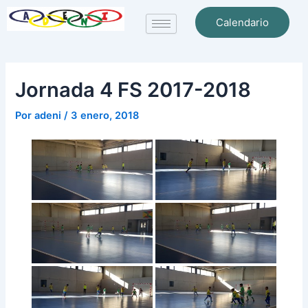
Ir
Navegación
Calendario
al
de
contenido
entradas
Jornada 4 FS 2017-2018
Por
adeni
/
3 enero, 2018