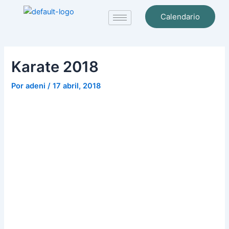
Ir
Navegación
Calendario
al
de
contenido
entradas
Karate 2018
Por
adeni
/
17 abril, 2018