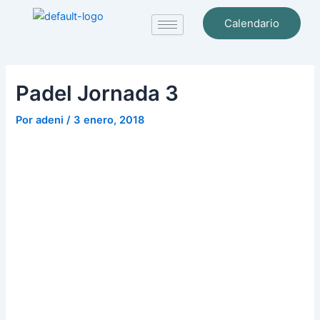
Ir
Navegación
Calendario
al
de
contenido
entradas
Padel Jornada 3
Por
adeni
/
3 enero, 2018