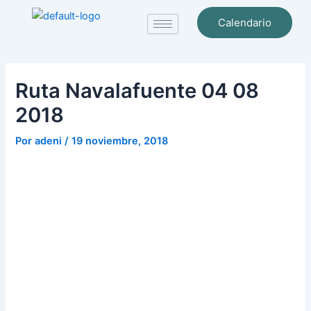
Ir
Navegación
Calendario
al
de
contenido
entradas
Ruta Navalafuente 04 08
2018
Por
adeni
/
19 noviembre, 2018