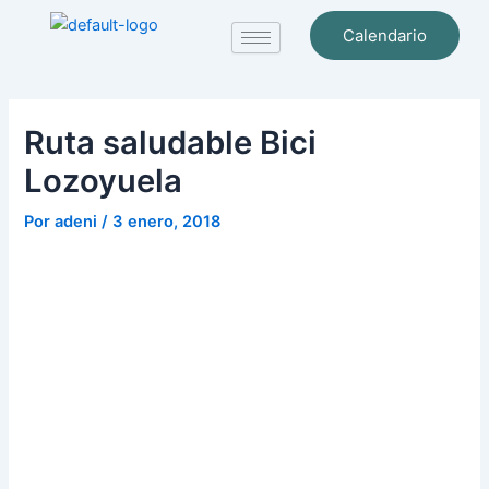
Ir
Navegación
Calendario
al
de
contenido
entradas
Ruta saludable Bici
Lozoyuela
Por
adeni
/
3 enero, 2018