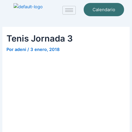
Ir
Navegación
Calendario
al
de
contenido
entradas
Tenis Jornada 3
Por
adeni
/
3 enero, 2018