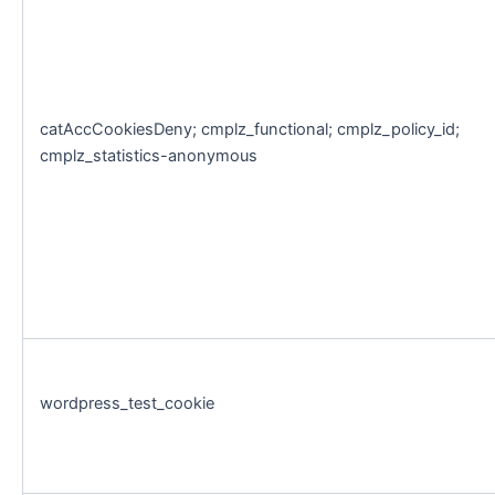
catAccCookiesDeny; cmplz_functional; cmplz_policy_id;
cmplz_statistics-anonymous
wordpress_test_cookie