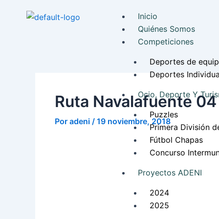
Ir
Navegación
Inicio
al
de
Quiénes Somos
contenido
entradas
Competiciones
Deportes de equi
Deportes Individua
Ocio, Deporte Y Turi
Ruta Navalafuente 04
Puzzles
Por
adeni
/
19 noviembre, 2018
Primera División d
Fútbol Chapas
Concurso Intermun
Proyectos ADENI
2024
2025