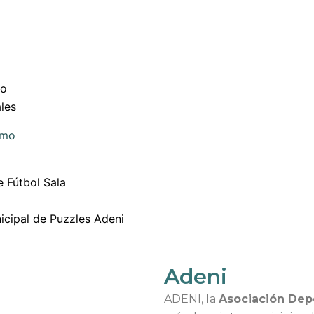
po
les
smo
e Fútbol Sala
icipal de Puzzles Adeni
Adeni
ADENI, la
Asociación Depo