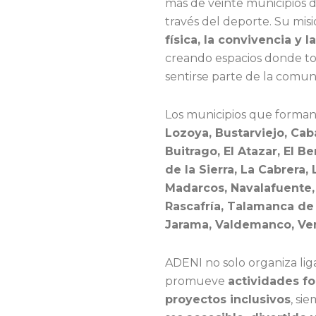
más de veinte municipios 
través del deporte. Su misi
física, la convivencia y l
creando espacios donde tod
sentirse parte de la comun
Los municipios que forman
Lozoya, Bustarviejo, Caba
Buitrago, El Atazar, El B
de la Sierra, La Cabrera,
Madarcos, Navalafuente,
Rascafría, Talamanca de
Jarama, Valdemanco, Ven
ADENI no solo organiza lig
promueve
actividades fo
proyectos inclusivos
, si