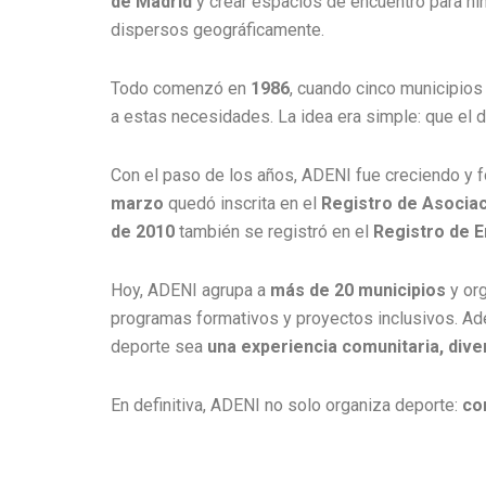
de Madrid
y crear espacios de encuentro para niñ
dispersos geográficamente.
Todo comenzó en
1986
, cuando cinco municipios
a estas necesidades. La idea era simple: que el 
Con el paso de los años, ADENI fue creciendo y 
marzo
quedó inscrita en el
Registro de Asocia
de 2010
también se registró en el
Registro de E
Hoy, ADENI agrupa a
más de 20 municipios
y org
programas formativos y proyectos inclusivos. Ade
deporte sea
una experiencia comunitaria, dive
En definitiva, ADENI no solo organiza deporte:
co