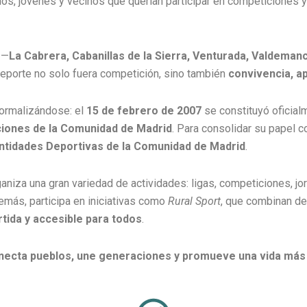
os, jóvenes y vecinos que querían participar en competiciones 
 —
La Cabrera, Cabanillas de la Sierra, Venturada, Valdeman
deporte no solo fuera competición, sino también
convivencia, a
formalizándose: el
15 de febrero de 2007
se constituyó oficia
ciones de la Comunidad de Madrid
. Para consolidar su papel 
ntidades Deportivas de la Comunidad de Madrid
.
aniza una gran variedad de actividades: ligas, competiciones, jo
más, participa en iniciativas como
Rural Sport
, que combinan de
rtida y accesible para todos
.
necta pueblos, une generaciones y promueve una vida más 