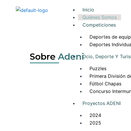
Ir
Inicio
al
Quiénes Somos
contenido
Competiciones
Deportes de equi
Deportes Individua
Sobre
Adeni
Ocio, Deporte Y Turi
Puzzles
Primera División d
Fútbol Chapas
Concurso Intermun
Proyectos ADENI
2024
2025