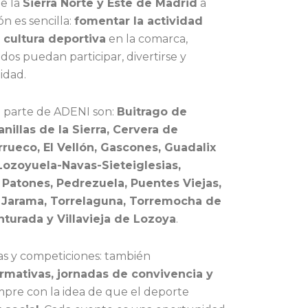
de la
Sierra Norte y Este de Madrid
a
ón es sencilla:
fomentar la actividad
a cultura deportiva
en la comarca,
os puedan participar, divertirse y
idad.
 parte de ADENI son:
Buitrago de
nillas de la Sierra, Cervera de
errueco, El Vellón, Gascones, Guadalix
 Lozoyuela-Navas-Sieteiglesias,
 Patones, Pedrezuela, Puentes Viejas,
 Jarama, Torrelaguna, Torremocha de
turada y Villavieja de Lozoya
.
as y competiciones: también
rmativas, jornadas de convivencia y
empre con la idea de que el deporte