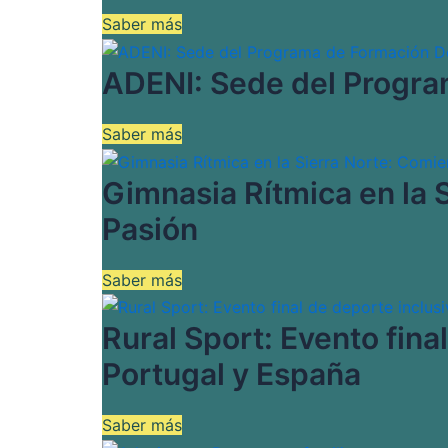
Saber más
ADENI: Sede del Progra
Saber más
Gimnasia Rítmica en la 
Pasión
Saber más
Rural Sport: Evento fina
Portugal y España
Saber más