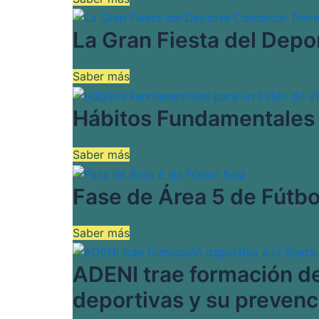
La Gran Fiesta del Dep
Saber más
Hábitos Fundamentales p
Saber más
Fase de Área 5 de Fútbo
Saber más
ADENI trae formación de
deportivas y su prevenc