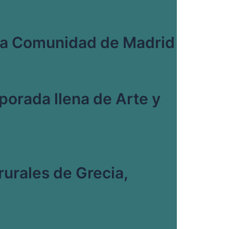
la Comunidad de Madrid
porada llena de Arte y
rurales de Grecia,