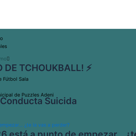
po
les
smo
 DE TCHOUKBALL! ⚡
e Fútbol Sala
icipal de Puzzles Adeni
a Conducta Suicida
 está a punto de empezar… ¿te