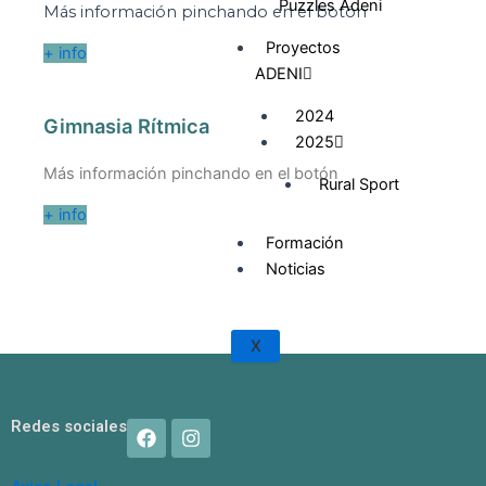
Puzzles Adeni
Más información pinchando en el botón
Proyectos
+ info
ADENI
2024
Gimnasia Rítmica
2025
Más información pinchando en el botón
Rural Sport
+ info
Formación
Noticias
X
F
I
Redes sociales
a
n
c
s
e
t