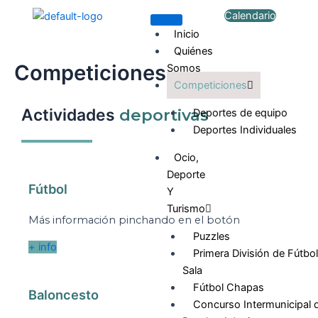
Ir
Calendario
al
Inicio
contenido
Quiénes
Competiciones
Somos
Competiciones
Actividades
deportivas
Deportes de equipo
Deportes Individuales
Ocio,
Deporte
Fútbol
Y
Turismo
Más información pinchando en el botón
Puzzles
+ info
Primera División de Fútbol
Sala
Fútbol Chapas
Baloncesto
Concurso Intermunicipal 