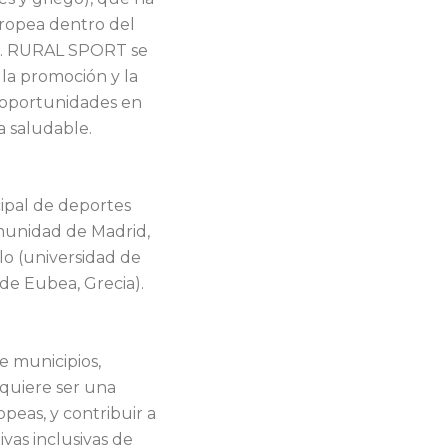
ropea dentro del
5). RURAL SPORT se
la promoción y la
s oportunidades en
a saludable.
cipal de deportes
omunidad de Madrid,
lo (universidad de
 de Eubea, Grecia).
e municipios,
 quiere ser una
peas, y contribuir a
ivas inclusivas de