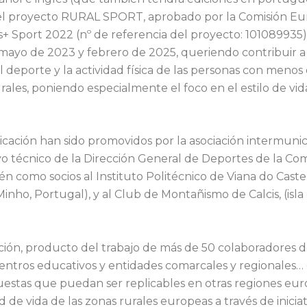
del proyecto RURAL SPORT, aprobado por la Comisión Eu
 Sport 2022 (nº de referencia del proyecto: 10108993
 mayo de 2023 y febrero de 2025, queriendo contribuir a 
el deporte y la actividad física de las personas con meno
urales, poniendo especialmente el foco en el estilo de vid
cación han sido promovidos por la asociación intermuni
o técnico de la Dirección General de Deportes de la C
én como socios al Instituto Politécnico de Viana do Caste
Minho, Portugal), y al Club de Montañismo de Calcis, (isla
ción, producto del trabajo de más de 50 colaboradores d
centros educativos y entidades comarcales y regionales…
estas que puedan ser replicables en otras regiones euro
d de vida de las zonas rurales europeas a través de iniciat