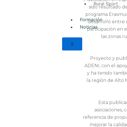
Rural Sport
sido resultado 
programa Erasmus+
Formación
desarrolló entre
Noticias
participación en 
las zonas r
X
Proyecto y publi
ADENI, con el apoy
y ha tenido tambi
la región de Alto 
Esta publica
asociaciones, 
referencia de propu
mejorar la calida