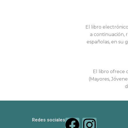
El libro electrónic
a continuación, r
españolas, en su 
El libro ofrece
(Mayores, Jóvenes
d
F
I
Redes sociales