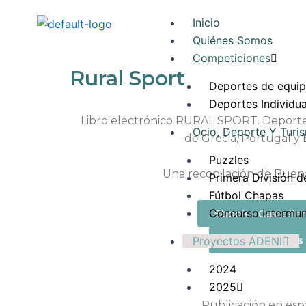
Ir
Inicio
al
Quiénes Somos
contenido
Competiciones
Rural Sport
Deportes de equi
Deportes Individua
Libro electrónico RURAL SPORT. Deporte 
Ocio, Deporte Y Turi
de Grecia, Portugal y 
Puzzles
Una recopilación de Buena
Primera División d
Fútbol Chapas
Concurso Intermun
Ebook - Castella
Ebook - Inglés
Proyectos ADENI
2024
2025
Publicación en esp