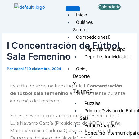
Ir
Navegación
Calendario
al
de
Inicio
contenido
entradas
Quiénes
Somos
Competiciones
I Concentración de Fútbol
Deportes de equipo
Sala Femenino
Deportes Individuales
Ocio,
Por
adeni
/
10 diciembre, 2024
Deporte
Y
Este fin de semana tuvo lugar la
I Concentración
Turismo
de fútbol sala femenino
en Navalafuente durante
algo más de tres horas.
Puzzles
Primera División de Fútbol
En este evento contamos con la presencia de D.
Sala
Luis Navarro García (Presidente de ADENI) y Dña.
Fútbol Chapas
Marta Verónica Cadena Quiranza (Concejal de
Concurso Intermunicipal 
Deportes del Ayto. de Navalafuente).