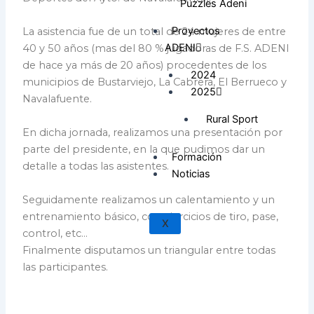
Puzzles Adeni
Proyectos
La asistencia fue de un total de 24 mujeres de entre
ADENI
40 y 50 años (mas del 80 % jugadoras de F.S. ADENI
de hace ya más de 20 años) procedentes de los
2024
municipios de Bustarviejo, La Cabrera, El Berrueco y
2025
Navalafuente.
Rural Sport
En dicha jornada, realizamos una presentación por
parte del presidente, en la que pudimos dar un
Formación
detalle a todas las asistentes.
Noticias
Seguidamente realizamos un calentamiento y un
entrenamiento básico, con ejercicios de tiro, pase,
X
control, etc…
Finalmente disputamos un triangular entre todas
las participantes.