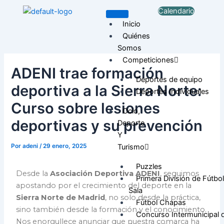
Ir
Navegación
Calendario
al
de
Inicio
contenido
entradas
Quiénes
Somos
Competiciones
ADENI trae formación
Deportes de equipo
deportiva a la Sierra Norte:
Deportes Individuales
Curso sobre lesiones
Ocio,
deportivas y su prevención
Deporte
Y
Por
adeni
/
29 enero, 2025
Turismo
Puzzles
Desde la
Asociación Deportiva ADENI
, seguimos
Primera División de Fútbol
apostando por el crecimiento del deporte en la
Sala
Sierra Norte de Madrid
, no solo desde la práctica,
Fútbol Chapas
sino también desde la formación y el conocimiento.
Concurso Intermunicipal 
Nos enorgullece anunciar que nuestra comarca ha