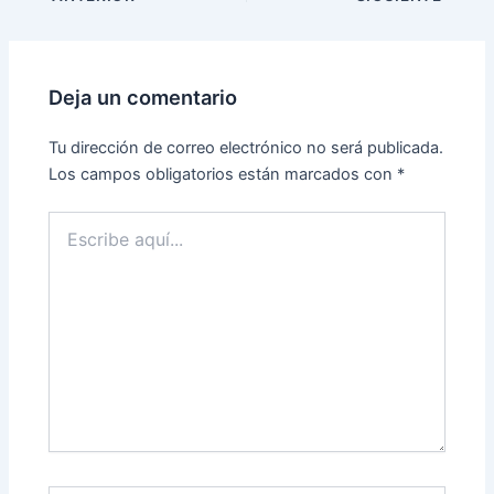
Deja un comentario
Tu dirección de correo electrónico no será publicada.
Los campos obligatorios están marcados con
*
Escribe
aquí...