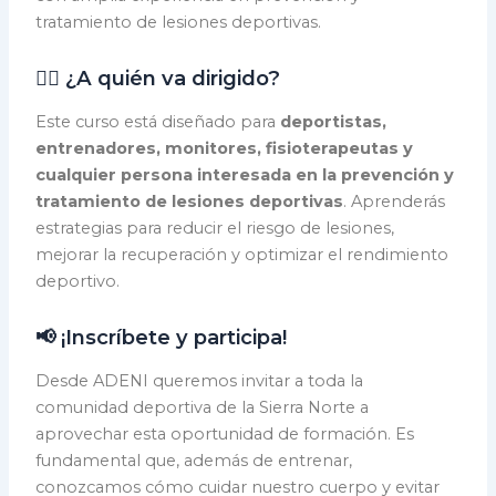
tratamiento de lesiones deportivas.
🏋️‍♂️ ¿A quién va dirigido?
Este curso está diseñado para
deportistas,
entrenadores, monitores, fisioterapeutas y
cualquier persona interesada en la prevención y
tratamiento de lesiones deportivas
. Aprenderás
estrategias para reducir el riesgo de lesiones,
mejorar la recuperación y optimizar el rendimiento
deportivo.
📢 ¡Inscríbete y participa!
Desde ADENI queremos invitar a toda la
comunidad deportiva de la Sierra Norte a
aprovechar esta oportunidad de formación. Es
fundamental que, además de entrenar,
conozcamos cómo cuidar nuestro cuerpo y evitar